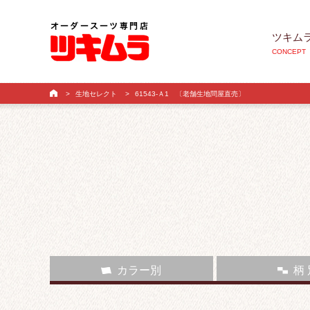
ツキム
CONCEPT
>
生地セレクト
>
61543-Ａ1 〔老舗生地問屋直売〕
カラー別
柄