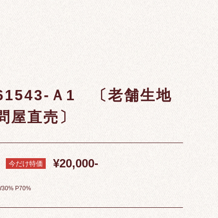
61543-Ａ1 〔老舗生地
問屋直売〕
¥20,000-
今だけ特価
30% P70%