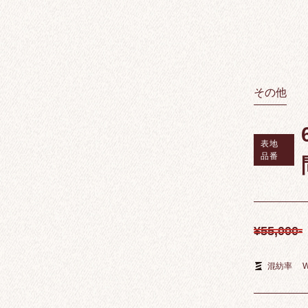
その他
表地
品番
¥55,000-
混紡率
W