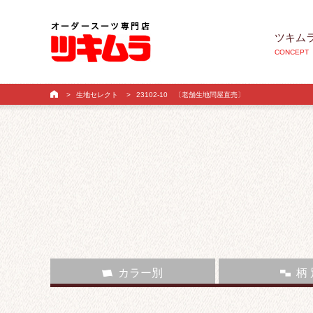
ツキム
CONCEPT
>
生地セレクト
>
23102-10 〔老舗生地問屋直売〕
カラー別
柄