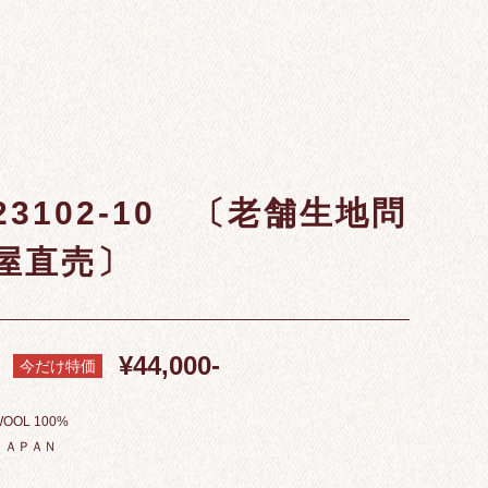
23102-10 〔老舗生地問
屋直売〕
¥44,000-
今だけ特価
OOL 100%
ＪＡＰＡＮ