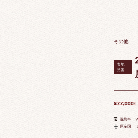
その他
表地
品番
¥77,000-
混紡率
W
原産国